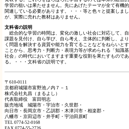
学習の狙いは果たせません。先にあげたテーマが全て有機的
関連している必要があります。・・・等と色々と提案しまし
が、実際に売れた教材はありません。
文科省の説明
総合的な学習の時間は、変化の激しい社会に対応して、自
課題を見付け、自ら学び、自ら考え、主体的に判断し、より
く問題を解決する資質や能力を育てることなどをねらいとす
ことから、思考力・判断力・表現力等が求められる「知識基
社会」の時代においてますます重要な役割を果たすものであ
る。・・・文科省の説明です。
〒610-0111
京都府城陽市富野池ノ内７－１
株式会社丸昌（まるよし）
代表取締役 富田明志
販売地域 城陽市・宇治市・久世郡・
向日市・長岡京市・乙訓郡・木津川市・相楽郡・
八幡市・京田辺市・井手町・宇治田原町
TEL 0774-52-0168
FAX 0774-55-2726